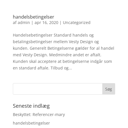
handelsbetingelser
af
admin
|
apr 16, 2020
|
Uncategorized
Handelsebetingelser Standard handels og
betalingsbetingelser mellem Vesty Design og
kunden. Generelt Betingelserne gælder for al handel
med Vesty Design. Medmindre andet er aftalt.
Kunden skal acceptere at betingelserne indgår som
en standard aftale. Tilbud og...
Seneste indlæg
Beskyttet: Referencer-mary
handelsbetingelser